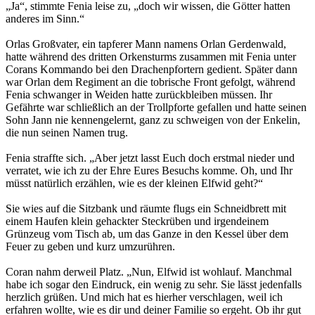
„Ja“, stimmte Fenia leise zu, „doch wir wissen, die Götter hatten
anderes im Sinn.“
Orlas Großvater, ein tapferer Mann namens Orlan Gerdenwald,
hatte während des dritten Orkensturms zusammen mit Fenia unter
Corans Kommando bei den Drachenpfortern gedient. Später dann
war Orlan dem Regiment an die tobrische Front gefolgt, während
Fenia schwanger in Weiden hatte zurückbleiben müssen. Ihr
Gefährte war schließlich an der Trollpforte gefallen und hatte seinen
Sohn Jann nie kennengelernt, ganz zu schweigen von der Enkelin,
die nun seinen Namen trug.
Fenia straffte sich. „Aber jetzt lasst Euch doch erstmal nieder und
verratet, wie ich zu der Ehre Eures Besuchs komme. Oh, und Ihr
müsst natürlich erzählen, wie es der kleinen Elfwid geht?“
Sie wies auf die Sitzbank und räumte flugs ein Schneidbrett mit
einem Haufen klein gehackter Steckrüben und irgendeinem
Grünzeug vom Tisch ab, um das Ganze in den Kessel über dem
Feuer zu geben und kurz umzurühren.
Coran nahm derweil Platz. „Nun, Elfwid ist wohlauf. Manchmal
habe ich sogar den Eindruck, ein wenig zu sehr. Sie lässt jedenfalls
herzlich grüßen. Und mich hat es hierher verschlagen, weil ich
erfahren wollte, wie es dir und deiner Familie so ergeht. Ob ihr gut