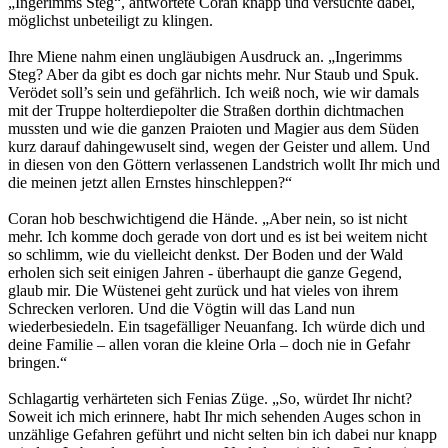
„Ingerimms Steg“, antwortete Coran knapp und versuchte dabei,
möglichst unbeteiligt zu klingen.
Ihre Miene nahm einen ungläubigen Ausdruck an. „Ingerimms
Steg? Aber da gibt es doch gar nichts mehr. Nur Staub und Spuk.
Verödet soll’s sein und gefährlich. Ich weiß noch, wie wir damals
mit der Truppe holterdiepolter die Straßen dorthin dichtmachen
mussten und wie die ganzen Praioten und Magier aus dem Süden
kurz darauf dahingewuselt sind, wegen der Geister und allem. Und
in diesen von den Göttern verlassenen Landstrich wollt Ihr mich und
die meinen jetzt allen Ernstes hinschleppen?“
Coran hob beschwichtigend die Hände. „Aber nein, so ist nicht
mehr. Ich komme doch gerade von dort und es ist bei weitem nicht
so schlimm, wie du vielleicht denkst. Der Boden und der Wald
erholen sich seit einigen Jahren - überhaupt die ganze Gegend,
glaub mir. Die Wüstenei geht zurück und hat vieles von ihrem
Schrecken verloren. Und die Vögtin will das Land nun
wiederbesiedeln. Ein tsagefälliger Neuanfang. Ich würde dich und
deine Familie – allen voran die kleine Orla – doch nie in Gefahr
bringen.“
Schlagartig verhärteten sich Fenias Züge. „So, würdet Ihr nicht?
Soweit ich mich erinnere, habt Ihr mich sehenden Auges schon in
unzählige Gefahren geführt und nicht selten bin ich dabei nur knapp