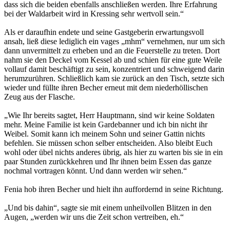
dass sich die beiden ebenfalls anschließen werden. Ihre Erfahrung
bei der Waldarbeit wird in Kressing sehr wertvoll sein.“
Als er daraufhin endete und seine Gastgeberin erwartungsvoll
ansah, ließ diese lediglich ein vages „mhm“ vernehmen, nur um sich
dann unvermittelt zu erheben und an die Feuerstelle zu treten. Dort
nahm sie den Deckel vom Kessel ab und schien für eine gute Weile
vollauf damit beschäftigt zu sein, konzentriert und schweigend darin
herumzurühren. Schließlich kam sie zurück an den Tisch, setzte sich
wieder und füllte ihren Becher erneut mit dem niederhöllischen
Zeug aus der Flasche.
„Wie Ihr bereits sagtet, Herr Hauptmann, sind wir keine Soldaten
mehr. Meine Familie ist kein Gardebanner und ich bin nicht ihr
Weibel. Somit kann ich meinem Sohn und seiner Gattin nichts
befehlen. Sie müssen schon selber entscheiden. Also bleibt Euch
wohl oder übel nichts anderes übrig, als hier zu warten bis sie in ein
paar Stunden zurückkehren und Ihr ihnen beim Essen das ganze
nochmal vortragen könnt. Und dann werden wir sehen.“
Fenia hob ihren Becher und hielt ihn auffordernd in seine Richtung.
„Und bis dahin“, sagte sie mit einem unheilvollen Blitzen in den
Augen, „werden wir uns die Zeit schon vertreiben, eh.“