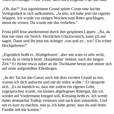
„Oh, das?“ Aus irgendeinem Grund spürte Coran eine leichte
Verlegenheit in sich aufkommen. „Ja also, ich habe jetzt ein eigenes
Wappen. Ich wurde vor einigen Wochen zum Ritter geschlagen,
musst du wissen. Da wurde mir das verliehen.“
Fenia pfiff leise anerkennend durch ihre gespitzten Lippen. „Na, da
brat mir einer ein Storch. Herzlichen Glückwunsch, kann ich nur
sagen. Dann seid Ihr jetzt ein richtiger ‚von und zu‘, wie? Ein echter
Hochgeboren?“
„Eigentlich heißt es ‚Wohlgeboren‘, aber mir wäre es sehr recht,
wenn du es einfach beim ‚Hauptmann‘ belässt, nach der langen
Zeit.“ Er rückte etwas näher an die Tischkante heran und stützte sich
auf seine aufgestellten Ellenbogen.
„In der Tat hat das Ganze auch mit dem zweiten Grund zu tun,
warum ich dich aufsuche und mit dir reden wollte.“ Er räusperte
sich. „Es ist nämlich so, dass mir zudem ein eigenes Lehn
zugesprochen wurde, ein kleines abgelegenes Rittergut, das ich
wieder auf Vordermann bringen soll. Kressing heißt es. Ich werde
daher demnächst Trallop verlassen und nach dort umsiedeln. Und
um es kurz zu machen, nun ja, ich hätte gerne, dass du und deine
Familie mit mir kommt.“