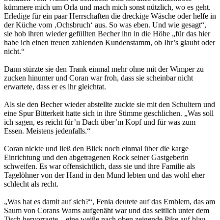
kümmere mich um Orla und mach mich sonst nützlich, wo es geht.
Erledige für ein paar Herrschaften die dreckige Wäsche oder helfe in
der Küche vom ‚Ochsbruch‘ aus. So was eben. Und wie gesagt“,
sie hob ihren wieder gefüllten Becher ihn in die Höhe „für das hier
habe ich einen treuen zahlenden Kundenstamm, ob Ihr’s glaubt oder
nicht.“
Dann stürzte sie den Trank einmal mehr ohne mit der Wimper zu
zucken hinunter und Coran war froh, dass sie scheinbar nicht
erwartete, dass er es ihr gleichtat.
Als sie den Becher wieder abstellte zuckte sie mit den Schultern und
eine Spur Bitterkeit hatte sich in ihre Stimme geschlichen. „Was soll
ich sagen, es reicht für’n Dach über’m Kopf und für was zum
Essen. Meistens jedenfalls.“
Coran nickte und ließ den Blick noch einmal über die karge
Einrichtung und den abgetragenen Rock seiner Gastgeberin
schweifen. Es war offensichtlich, dass sie und ihre Familie als
Tagelöhner von der Hand in den Mund lebten und das wohl eher
schlecht als recht.
„Was hat es damit auf sich?“, Fenia deutete auf das Emblem, das am
Saum von Corans Wams aufgenäht war und das seitlich unter dem
Tisch hervorragte – eine weiße nach oben zeigende Pike auf blau.