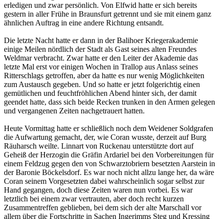
erledigen und zwar persönlich. Von Elfwid hatte er sich bereits
gestern in aller Frühe in Braunsfurt getrennt und sie mit einem ganz
ähnlichen Auftrag in eine andere Richtung entsandt.
Die letzte Nacht hatte er dann in der Balihoer Kriegerakademie
einige Meilen nördlich der Stadt als Gast seines alten Freundes
Weldmar verbracht. Zwar hatte er den Leiter der Akademie das
letzte Mal erst vor einigen Wochen in Trallop aus Anlass seines
Ritterschlags getroffen, aber da hatte es nur wenig Möglichkeiten
zum Austausch gegeben. Und so hatte er jetzt folgerichtig einen
gemütlichen und feuchtfröhlichen Abend hinter sich, der damit
geendet hatte, dass sich beide Recken trunken in den Armen gelegen
und vergangenen Zeiten nachgetrauert hatten.
Heute Vormittag hatte er schließlich noch dem Weidener Soldgrafen
die Aufwartung gemacht, der, wie Coran wusste, derzeit auf Burg
Räuharsch weilte. Linnart von Ruckenau unterstützte dort auf
Geheiß der Herzogin die Gräfin Ardariel bei den Vorbereitungen für
einem Feldzug gegen den von Schwarztobriern besetzten Aarstein in
der Baronie Böckelsdorf. Es war noch nicht allzu lange her, da wäre
Coran seinem Vorgesetzten dabei wahrscheinlich sogar selbst zur
Hand gegangen, doch diese Zeiten waren nun vorbei. Es war
letztlich bei einem zwar vertrauten, aber doch recht kurzen
Zusammentreffen geblieben, bei dem sich der alte Marschall vor
allem über die Fortschritte in Sachen Ingerimms Steg und Kressing