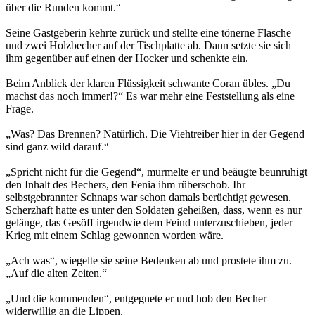
über die Runden kommt.“
Seine Gastgeberin kehrte zurück und stellte eine tönerne Flasche
und zwei Holzbecher auf der Tischplatte ab. Dann setzte sie sich
ihm gegenüber auf einen der Hocker und schenkte ein.
Beim Anblick der klaren Flüssigkeit schwante Coran übles. „Du
machst das noch immer!?“ Es war mehr eine Feststellung als eine
Frage.
„Was? Das Brennen? Natürlich. Die Viehtreiber hier in der Gegend
sind ganz wild darauf.“
„Spricht nicht für die Gegend“, murmelte er und beäugte beunruhigt
den Inhalt des Bechers, den Fenia ihm rüberschob. Ihr
selbstgebrannter Schnaps war schon damals berüchtigt gewesen.
Scherzhaft hatte es unter den Soldaten geheißen, dass, wenn es nur
gelänge, das Gesöff irgendwie dem Feind unterzuschieben, jeder
Krieg mit einem Schlag gewonnen worden wäre.
„Ach was“, wiegelte sie seine Bedenken ab und prostete ihm zu.
„Auf die alten Zeiten.“
„Und die kommenden“, entgegnete er und hob den Becher
widerwillig an die Lippen.