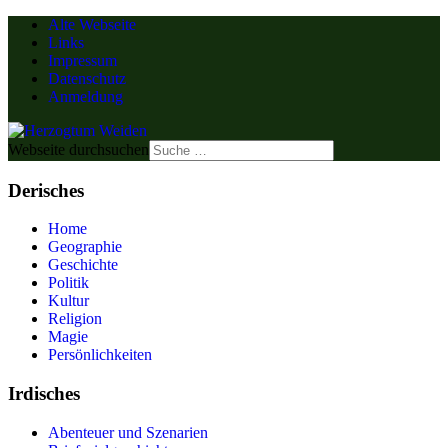
Alte Webseite
Links
Impressum
Datenschutz
Anmeldung
Webseite durchsuchen
Derisches
Home
Geographie
Geschichte
Politik
Kultur
Religion
Magie
Persönlichkeiten
Irdisches
Abenteuer und Szenarien