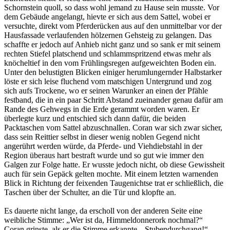
Schornstein quoll, so dass wohl jemand zu Hause sein musste. Vor
dem Gebäude angelangt, hievte er sich aus dem Sattel, wobei er
versuchte, direkt vom Pferderücken aus auf den unmittelbar vor der
Hausfassade verlaufenden hölzernen Gehsteig zu gelangen. Das
schaffte er jedoch auf Anhieb nicht ganz und so sank er mit seinem
rechten Stiefel platschend und schlammspritzend etwas mehr als
knöcheltief in den vom Frühlingsregen aufgeweichten Boden ein.
Unter den belustigten Blicken einiger herumlungernder Halbstarker
löste er sich leise fluchend vom matschigen Untergrund und zog
sich aufs Trockene, wo er seinen Warunker an einen der Pfähle
festband, die in ein paar Schritt Abstand zueinander genau dafür am
Rande des Gehwegs in die Erde gerammt worden waren. Er
überlegte kurz und entschied sich dann dafür, die beiden
Packtaschen vom Sattel abzuschnallen. Coran war sich zwar sicher,
dass sein Reittier selbst in dieser wenig noblen Gegend nicht
angerührt werden würde, da Pferde- und Viehdiebstahl in der
Region überaus hart bestraft wurde und so gut wie immer den
Galgen zur Folge hatte. Er wusste jedoch nicht, ob diese Gewissheit
auch für sein Gepäck gelten mochte. Mit einem letzten warnenden
Blick in Richtung der feixenden Taugenichtse trat er schließlich, die
Taschen über der Schulter, an die Tür und klopfte an.
Es dauerte nicht lange, da erscholl von der anderen Seite eine
weibliche Stimme: „Wer ist da, Himmeldonnerork nochmal?“
Coran grinste, als er die Stimme erkannte. „Stubendurchgang!“