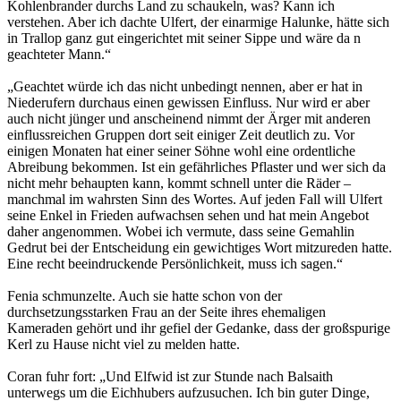
Kohlenbrander durchs Land zu schaukeln, was? Kann ich
verstehen. Aber ich dachte Ulfert, der einarmige Halunke, hätte sich
in Trallop ganz gut eingerichtet mit seiner Sippe und wäre da n
geachteter Mann.“
„Geachtet würde ich das nicht unbedingt nennen, aber er hat in
Niederufern durchaus einen gewissen Einfluss. Nur wird er aber
auch nicht jünger und anscheinend nimmt der Ärger mit anderen
einflussreichen Gruppen dort seit einiger Zeit deutlich zu. Vor
einigen Monaten hat einer seiner Söhne wohl eine ordentliche
Abreibung bekommen. Ist ein gefährliches Pflaster und wer sich da
nicht mehr behaupten kann, kommt schnell unter die Räder –
manchmal im wahrsten Sinn des Wortes. Auf jeden Fall will Ulfert
seine Enkel in Frieden aufwachsen sehen und hat mein Angebot
daher angenommen. Wobei ich vermute, dass seine Gemahlin
Gedrut bei der Entscheidung ein gewichtiges Wort mitzureden hatte.
Eine recht beeindruckende Persönlichkeit, muss ich sagen.“
Fenia schmunzelte. Auch sie hatte schon von der
durchsetzungsstarken Frau an der Seite ihres ehemaligen
Kameraden gehört und ihr gefiel der Gedanke, dass der großspurige
Kerl zu Hause nicht viel zu melden hatte.
Coran fuhr fort: „Und Elfwid ist zur Stunde nach Balsaith
unterwegs um die Eichhubers aufzusuchen. Ich bin guter Dinge,