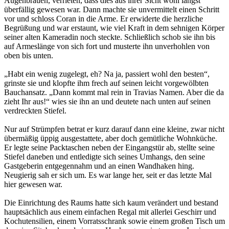
Augenbrauen, verrieten, dass dies aus ihrer Sicht wohl längst
überfällig gewesen war. Dann machte sie unvermittelt einen Schritt
vor und schloss Coran in die Arme. Er erwiderte die herzliche
Begrüßung und war erstaunt, wie viel Kraft in dem sehnigen Körper
seiner alten Kameradin noch steckte. Schließlich schob sie ihn bis
auf Armeslänge von sich fort und musterte ihn unverhohlen von
oben bis unten.
„Habt ein wenig zugelegt, eh? Na ja, passiert wohl den besten“,
grinste sie und klopfte ihm frech auf seinen leicht vorgewölbten
Bauchansatz. „Dann kommt mal rein in Travias Namen. Aber die da
zieht Ihr aus!“ wies sie ihn an und deutete nach unten auf seinen
verdreckten Stiefel.
Nur auf Strümpfen betrat er kurz darauf dann eine kleine, zwar nicht
übermäßig üppig ausgestattete, aber doch gemütliche Wohnküche.
Er legte seine Packtaschen neben der Eingangstür ab, stellte seine
Stiefel daneben und entledigte sich seines Umhangs, den seine
Gastgeberin entgegennahm und an einen Wandhaken hing.
Neugierig sah er sich um. Es war lange her, seit er das letzte Mal
hier gewesen war.
Die Einrichtung des Raums hatte sich kaum verändert und bestand
hauptsächlich aus einem einfachen Regal mit allerlei Geschirr und
Kochutensilien, einem Vorratsschrank sowie einem großen Tisch um