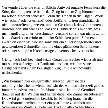
Verwundert über die eher unübliche Antwort runzelte Fenia kurz die
Stirn, dann kippten sie beide das Zeug in einem Zug hinunter und
im selben Moment schossen Coran die Tränen in die Augen. Worte
wie ‚scharf‘ oder ‚stechend‘ oder ‚beißend‘ wären grundsätzlich
nicht unzutreffend gewesen, um den Geschmack des Gebrannten zu
umschreiben, nur war es so, dass das Trinkerlebnis mit dem, was
man langläufig unter ‚Geschmack‘ verstand so rein gar nichts zu tun
hatte. Stattdessen erfuhr man beim Schlucken puren Schmerz und
zwar von einer Art, wie ihn sonst nur ein äußerst begeisterter und
gewissenloser Zahnreißer mithilfe eines glühenden Schürhakens
oder einer stumpfen Knochensäge zu verursachen vermochte.
Gierig nach Luft hechelnd setzte Coran den Becher wieder ab und
musste mit aufsteigender Panik mit ansehen, wie ihm seine
Gastgeberin mit einem belustigten Zug um die Mundwinkel
nachschenkte.
„Wir kommen hier einigermaßen zurecht“, griff sie das
ursprüngliche Thema wieder auf. „In der warmen Jahreszeit gibt es
immer irgendwas zu tun. Im Moment sind Jann und Gernlind
draußen auf den Weiden und helfen dabei, die Zäune auszubessern.
Das wird ganz ordentlich bezahlt. Im Frühling brauchen die
Rinderbarone nämlich immer ein paar Leute zusätzlich um die
Schäden vom Winter zu beheben. Und ich altes Schlachtross