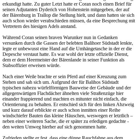
erkundigt hatte. Zu guter Letzt hatte er Coran noch einen Brief für
seinen Adjutanten Dyderich von Hohenstein mitgegeben, der auf
der Bärenburg in Trallop die Stellung hielt, und dann hatten sie sich
auch schon wieder verabschieden müssen, da eine Besprechung mit
Vertretern des hiesigen Adels anstand.
Während Coran seinen braven Warunker nun in Gedanken
versunken durch die Gassen der belebten Balihoer Südstadt lenkte,
legte er unbewusst eine Hand auf die Umhängetasche in der er die
Depesche verstaut hatte. Es war wohl der letzte offizielle Dienst,
dem er dem Heermeister der Bärenlande in seiner Funktion als
Stabsoffizier erweisen würde.
Nach einer Weile brachte er sein Pferd auf einer Kreuzung zum
Stehen und sah sich um. Aufgrund der für Balihos Südstadt
typischen nahezu würfelförmigen Bauweise der Gebäude und der
allgegenwärtigen Flachdächer ähnelten viele Straßenzüge hier
einander frappierend und machten es mitunter nicht einfach, die
Orientierung zu behalten. Er entschied sich für den linken Abzweig
und kurz darauf erblickte er auch schon inmitten einer Reihe
windschiefer Bauten das kleine Häuschen, weswegen er letztlich –
neben einer weiteren Sache, die er später zu erledigen gedachte -
den weiten Umweg hierher auf sich genommen hatte.
Zufrieden stellte er fest, dass eine dünne Rauchfahne aus dem