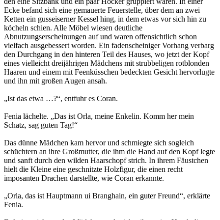
den eine Sitzbank und ein paar Hocker gruppiert waren. In einer
Ecke befand sich eine gemauerte Feuerstelle, über dem an zwei
Ketten ein gusseiserner Kessel hing, in dem etwas vor sich hin zu
köcheln schien. Alle Möbel wiesen deutliche
Abnutzungserscheinungen auf und waren offensichtlich schon
vielfach ausgebessert worden. Ein fadenscheiniger Vorhang verbarg
den Durchgang in den hinteren Teil des Hauses, wo jetzt der Kopf
eines vielleicht dreijährigen Mädchens mit strubbeligen rotblonden
Haaren und einem mit Feenküsschen bedeckten Gesicht hervorlugte
und ihn mit großen Augen ansah.
„Ist das etwa …?“, entfuhr es Coran.
Fenia lächelte. „Das ist Orla, meine Enkelin. Komm her mein
Schatz, sag guten Tag!“
Das dünne Mädchen kam hervor und schmiegte sich sogleich
schüchtern an ihre Großmutter, die ihm die Hand auf den Kopf legte
und sanft durch den wilden Haarschopf strich. In ihrem Fäustchen
hielt die Kleine eine geschnitzte Holzfigur, die einen recht
imposanten Drachen darstellte, wie Coran erkannte.
„Orla, das ist Hauptmann ui Branghain, ein guter Freund“, erklärte
Fenia.