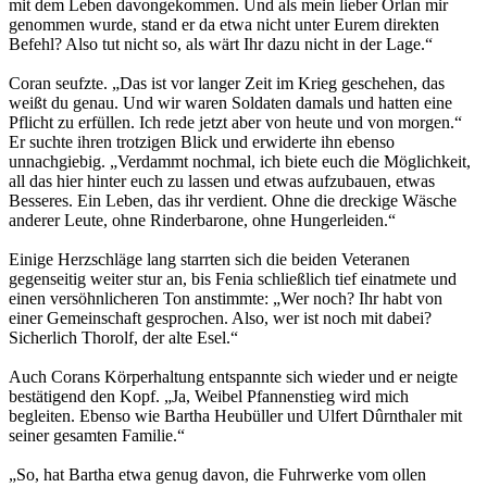
mit dem Leben davongekommen. Und als mein lieber Orlan mir
genommen wurde, stand er da etwa nicht unter Eurem direkten
Befehl? Also tut nicht so, als wärt Ihr dazu nicht in der Lage.“
Coran seufzte. „Das ist vor langer Zeit im Krieg geschehen, das
weißt du genau. Und wir waren Soldaten damals und hatten eine
Pflicht zu erfüllen. Ich rede jetzt aber von heute und von morgen.“
Er suchte ihren trotzigen Blick und erwiderte ihn ebenso
unnachgiebig. „Verdammt nochmal, ich biete euch die Möglichkeit,
all das hier hinter euch zu lassen und etwas aufzubauen, etwas
Besseres. Ein Leben, das ihr verdient. Ohne die dreckige Wäsche
anderer Leute, ohne Rinderbarone, ohne Hungerleiden.“
Einige Herzschläge lang starrten sich die beiden Veteranen
gegenseitig weiter stur an, bis Fenia schließlich tief einatmete und
einen versöhnlicheren Ton anstimmte: „Wer noch? Ihr habt von
einer Gemeinschaft gesprochen. Also, wer ist noch mit dabei?
Sicherlich Thorolf, der alte Esel.“
Auch Corans Körperhaltung entspannte sich wieder und er neigte
bestätigend den Kopf. „Ja, Weibel Pfannenstieg wird mich
begleiten. Ebenso wie Bartha Heubüller und Ulfert Dûrnthaler mit
seiner gesamten Familie.“
„So, hat Bartha etwa genug davon, die Fuhrwerke vom ollen