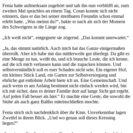
Fenia hatte aufmerksam zugehört und sah ihn nun verblüfft an, zum
zweiten Mal sprachlos an einem Tag. Coran konnte sich nicht
erinnern, dass er das bei seiner streitbaren Freundin schon einmal
erlebt hatte. „Was meinst du?“, hakte er nach als sich der Moment
des Schweigens in die Länge zog.
„Ich weiß nicht“, entgegnete sie zögernd. „Das kommt unerwartet.“
„Ja, das stimmt natürlich. Auch mich hat das Ganze einigermaßen
überrollt. Aber ich habe mir das mittlerweile gut überlegt. Da gibt es
eine Menge zu tun, weißt du, und ich brauche Leute, die ich kenne,
auf die ich mich verlassen kann und die zupacken können. Und
selbstverständlich soll es euer Schaden nicht sein. Ein eigener Hof,
ein kleines Stück Land, ein Garten zur Selbstversorgung und
ehrliche gut entlohnte Arbeit biete ich an. Eine Gemeinschaft. Und
auch wenn es am Anfang bestimmt nicht einfach werden wird, bin
ich mir sicher, dass es deiner Familie dort auf lange Sicht gut ergeht.
Auf jeden Fall besser als hier.“ Er machte eine Geste, die sowohl die
Stube als auch ganz Baliho miteinschließen mochte.
Fenia strich sich nachdenklich über ihr Kinn. Unverkennbar lagen
Zweifel in ihrem Blick. „Und wo genau soll dieses Kressing
liegen?“