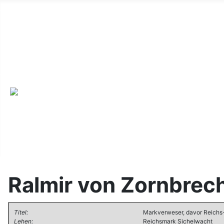
Alte Webseite
Links
Impressum
Datenschutz
Anmeldung
Ralmir von Zornbrec
Titel:
Markverweser, davor Reichs
Lehen:
Reichsmark Sichelwacht