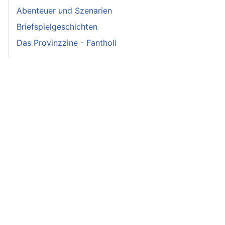
Abenteuer und Szenarien
Briefspielgeschichten
Das Provinzzine - Fantholi
Neueste Beiträge - Crunch
Irmelin von Rothwilden
Wigdis von Rothwilden
Rabana und der weiße Hirsch
Rittergut Hirschquell
Brindan von Rothwilden
Rodegar Löwenkelch
Rossgilda von Rauheneck