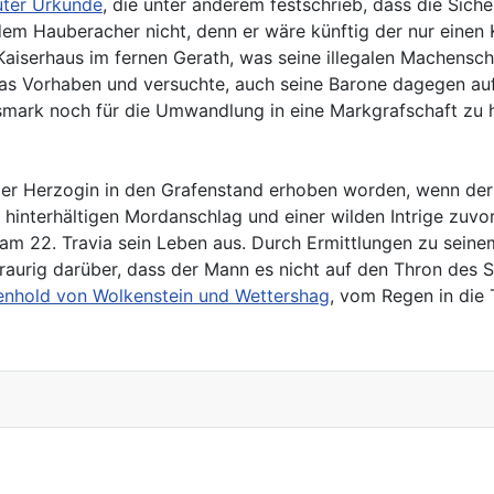
uter Urkunde
, die unter anderem festschrieb, dass die Sich
em Hauberacher nicht, denn er wäre künftig der nur einen
iserhaus im fernen Gerath, was seine illegalen Machenschaf
as Vorhaben und versuchte, auch seine Barone dagegen aufzu
hsmark noch für die Umwandlung in eine Markgrafschaft zu
der Herzogin in den Grafenstand erhoben worden, wenn de
hinterhältigen Mordanschlag und einer wilden Intrige zuvo
m 22. Travia sein Leben aus. Durch Ermittlungen zu seinem
aurig darüber, dass der Mann es nicht auf den Thron des Si
enhold von Wolkenstein und Wettershag
, vom Regen in die 