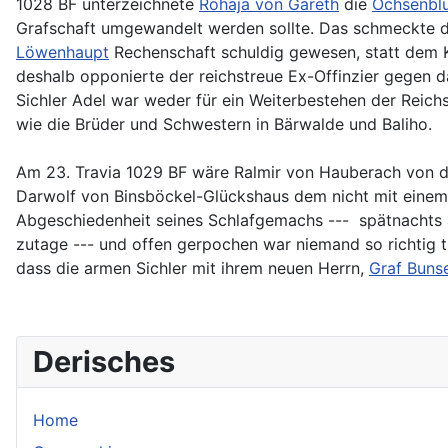
1028 BF unterzeichnete
Rohaja von Gareth
die
Ochsenbl
Grafschaft umgewandelt werden sollte. Das schmeckte d
Löwenhaupt
Rechenschaft schuldig gewesen, statt dem Ka
deshalb opponierte der reichstreue Ex-Offinzier gegen d
Sichler Adel war weder für ein Weiterbestehen der Reic
wie die Brüder und Schwestern in Bärwalde und Baliho.
Am 23. Travia 1029 BF wäre Ralmir von Hauberach von 
Darwolf von Binsböckel-Glückshaus dem nicht mit einem 
Abgeschiedenheit seines Schlafgemachs --- spätnachts a
zutage --- und offen gerpochen war niemand so richtig tr
dass die armen Sichler mit ihrem neuen Herrn,
Graf Buns
Derisches
Home