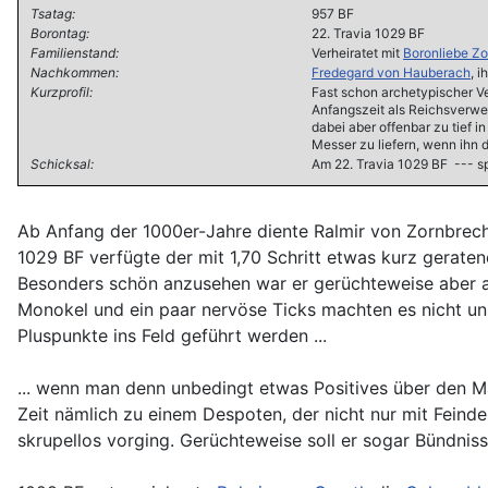
Tsatag:
957 BF
Borontag:
22. Travia 1029 BF
Familienstand:
Verheiratet mit
Boronliebe Z
Nachkommen:
Fredegard von Hauberach
, 
Kurzprofil:
Fast schon archetypischer Ve
Anfangszeit als Reichsverwes
dabei aber offenbar zu tief 
Messer zu liefern, wenn ihn 
Schicksal:
Am 22. Travia 1029 BF --- sp
Ab Anfang der 1000er-Jahre diente Ralmir von Zornbrech
1029 BF verfügte der mit 1,70 Schritt etwas kurz geraten
Besonders schön anzusehen war er gerüchteweise aber auc
Monokel und ein paar nervöse Ticks machten es nicht unb
Pluspunkte ins Feld geführt werden ...
... wenn man denn unbedingt etwas Positives über den M
Zeit nämlich zu einem Despoten, der nicht nur mit Fein
skrupellos vorging. Gerüchteweise soll er sogar Bündniss