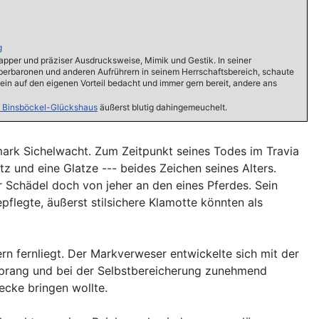
g
napper und präziser Ausdrucksweise, Mimik und Gestik. In seiner
uberbaronen und anderen Aufrührern in seinem Herrschaftsbereich, schaute
ein auf den eigenen Vorteil bedacht und immer gern bereit, andere ans
n Binsböckel-Glückshaus
äußerst blutig dahingemeuchelt.
ark Sichelwacht. Zum Zeitpunkt seines Todes im Travia
z und eine Glatze --- beides Zeichen seines Alters.
 Schädel doch von jeher an den eines Pferdes. Sein
flegte, äußerst stilsichere Klamotte könnten als
n fernliegt. Der Markverweser entwickelte sich mit der
msprang und bei der Selbstbereicherung zunehmend
ecke bringen wollte.