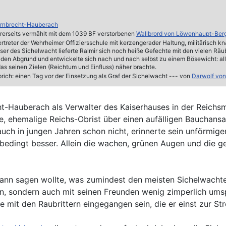
ornbrecht-Hauberach
ihrerseits vermählt mit dem 1039 BF verstorbenen
Wallbrord von Löwenhaupt-Ber
rtreter der Wehrheimer Offiziersschule mit kerzengerader Haltung, militärisch k
er des Sichelwacht lieferte Ralmir sich noch heiße Gefechte mit den vielen Rä
in den Abgrund und entwickelte sich nach und nach selbst zu einem Bösewicht: all
das seinen Zielen (Reichtum und Einfluss) näher brachte.
rich: einen Tag vor der Einsetzung als Graf der Sichelwacht --- von
Darwolf vo
t-Hauberach als Verwalter des Kaiserhauses in der Reichsm
e, ehemalige Reichs-Obrist über einen aufälligen Bauchansat
h in jungen Jahren schon nicht, erinnerte sein unförmiger
edingt besser. Allein die wachen, grünen Augen und die gep
ann sagen wollte, was zumindest den meisten Sichelwachter
den, sondern auch mit seinen Freunden wenig zimperlich u
e mit den Raubrittern eingegangen sein, die er einst zur Str