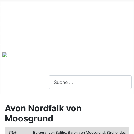
Alte Webseite
Links
Impressum
Datenschutz
Anmeldung
Webseite durchsuchen
Avon Nordfalk von
Moosgrund
Titel:
Burggraf von Baliho, Baron von Moosgrund, Streiter des