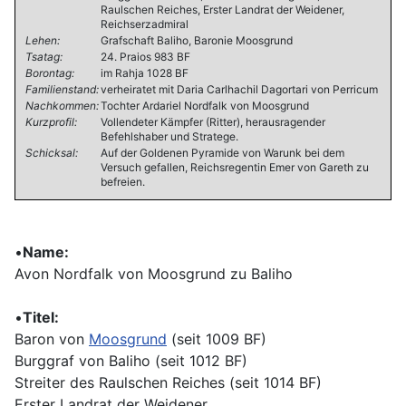
Raulschen Reiches, Erster Landrat der Weidener,
Reichserzadmiral
Lehen:
Grafschaft Baliho, Baronie Moosgrund
Tsatag:
24. Praios 983 BF
Borontag:
im Rahja 1028 BF
Familienstand:
verheiratet mit Daria Carlhachil Dagortari von Perricum
Nachkommen:
Tochter Ardariel Nordfalk von Moosgrund
Kurzprofil:
Vollendeter Kämpfer (Ritter), herausragender
Befehlshaber und Stratege.
Schicksal:
Auf der Goldenen Pyramide von Warunk bei dem
Versuch gefallen, Reichsregentin Emer von Gareth zu
befreien.
•
Name:
Avon Nordfalk von Moosgrund zu Baliho
•
Titel:
Baron von
Moosgrund
(seit 1009 BF)
Burggraf von Baliho (seit 1012 BF)
Streiter des Raulschen Reiches (seit 1014 BF)
Erster Landrat der Weidener