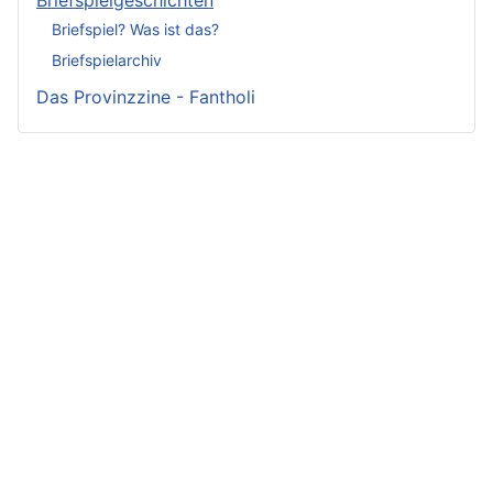
Briefspielgeschichten
Briefspiel? Was ist das?
Briefspielarchiv
Das Provinzzine - Fantholi
Neueste
Beiträge -
Neueste
Fluff
Beliebteste
Beiträge -
Beiträge
Crunch
Zwischen Schwert
und Schwur
Variae sunt viae
Irmelin von
Im Reigen der
fortunae
Rothwilden
Silberschwäne
Zwist im Hause
Wigdis von
Die Fackeln der
Löwenhaupt
Rothwilden
Rache
Getreue Feinde
Rabana und der