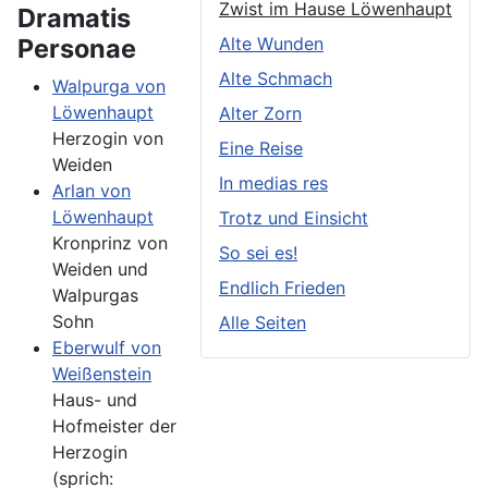
Zwist im Hause Löwenhaupt
Dramatis
Personae
Alte Wunden
Alte Schmach
Walpurga von
Löwenhaupt
Alter Zorn
Herzogin von
Eine Reise
Weiden
In medias res
Arlan von
Löwenhaupt
Trotz und Einsicht
Kronprinz von
So sei es!
Weiden und
Endlich Frieden
Walpurgas
Sohn
Alle Seiten
Eberwulf von
Weißenstein
Haus- und
Hofmeister der
Herzogin
(sprich: