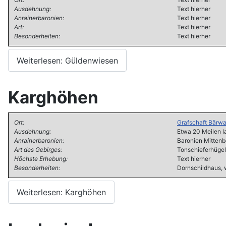
Ausdehnung:
Text hierher
Anrainerbaronien:
Text hierher
Art:
Text hierher
Besonderheiten:
Text hierher
Weiterlesen: Güldenwiesen
Karghöhen
Ort:
Grafschaft Bärwa
Ausdehnung:
Etwa 20 Meilen l
Anrainerbaronien:
Baronien Mitten
Art des Gebirges:
Tonschieferhügel
Höchste Erhebung:
Text hierher
Besonderheiten:
Dornschildhaus, 
Weiterlesen: Karghöhen