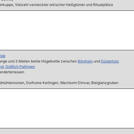
rkuppe, Vielzahl versteckter orkischer Heiligtümer und Ritualplätze
lde
ange und 3 Meilen breite Hügelkette zwischen
Bôrghain
und
Düsterholz
nd
,
Gräflich Pallingen
anderterrassen
dmühlenruinen, Dorfruine Kerlingen, Wachturm Dimvar, Bleiglanzgruben