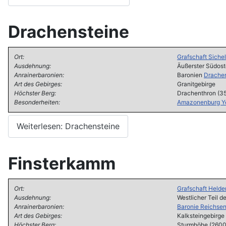
Drachensteine
Ort:
Grafschaft Siche
Ausdehnung:
Äußerster Südost
Anrainerbaronien:
Baronien
Drachen
Art des Gebirges:
Granitgebirge
Höchster Berg:
Drachenthron (35
Besonderheiten:
Amazonenburg Y
Weiterlesen: Drachensteine
Finsterkamm
Ort:
Grafschaft
Helde
Ausdehnung:
Westlicher Teil d
Anrainerbaronien:
Baronie Reichse
Art des Gebirges:
Kalksteingebirge
Höchster Berg:
Sturmhöhe (2600 