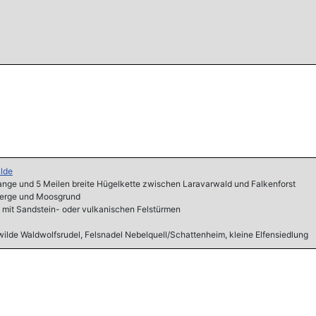
lde
ange und 5 Meilen breite Hügelkette zwischen Laravarwald und Falkenforst
berge und Moosgrund
 mit Sandstein- oder vulkanischen Felstürmen
wilde Waldwolfsrudel, Felsnadel Nebelquell/Schattenheim, kleine Elfensiedlung