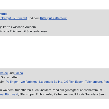
ntrutz
unkergut Lichtwacht
und dem
Rittergut Kaltenforst
elkette zwischen Wäldern
atürliche Flächen mit Sonnenblumen
walde
und
Baliho
r Grafschaften
eim,
Pallingen
,
Wolfenbinge
,
Stadtmark Baliho
,
Gräflich Espen
,
Teichenberg
,
Per
ten Wäldern, fruchtbaren Auen und dem Pandlaril geprägter Landschaftsraum
ana
,
Bärnwald
, Elfensippen Einhornrufer, Reihertanz und Mond-über-den-Seen