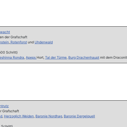
lwacht
en der Grafschaft
stein
,
Rotenforst
und
Uhdenwald
00 Schritt)
eshinna Rondra
,
Apeps
Hort,
Tal der Türme
,
Burg Drachenhaupt
mit dem Draconit
ntrutz
er Grafschaft
nd
,
Herzoglich Weiden
,
Baronie Nordhag
,
Baronie Dergelquell
Schritt)