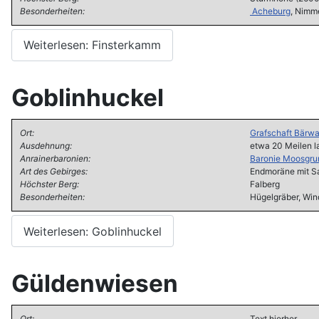
Besonderheiten:
Acheburg
, Nimme
Weiterlesen: Finsterkamm
Goblinhuckel
Ort:
Grafschaft Bärwa
Ausdehnung:
etwa 20 Meilen l
Anrainerbaronien:
Baronie Moosgru
Art des Gebirges:
Endmoräne mit S
Höchster Berg:
Falberg
Besonderheiten:
Hügelgräber, Win
Weiterlesen: Goblinhuckel
Güldenwiesen
Ort:
Text hierher