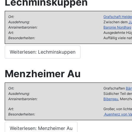
Lechminskuppen
Ort:
Grafschaft Helde
Ausdehnung:
Zwischen dem
J
Anrainerbaronien:
Baronie Nordhag
Art:
Ausgedehnte Hüg
Besonderheiten:
Auffällig viele n
Weiterlesen: Lechminskuppen
Menzheimer Au
Ort:
Grafschaften
Bär
Ausdehnung:
Südlicher Teil de
Anrainerbaronien:
Bibergau
, Menzh
Art:
Großer, von lich
Besonderheiten:
Auenherz
von V
Weiterlesen: Menzheimer Au