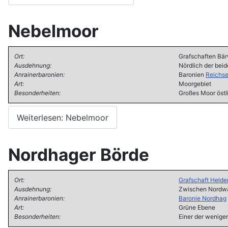
Nebelmoor
Ort:
Grafschaften Bär
Ausdehnung:
Nördlich der bei
Anrainerbaronien:
Baronien
Reichs
Art:
Moorgebiet
Besonderheiten:
Großes Moor östl
Weiterlesen: Nebelmoor
Nordhager Börde
Ort:
Grafschaft Helde
Ausdehnung:
Zwischen Nordwa
Anrainerbaronien:
Baronie Nordhag
Art:
Grüne Ebene
Besonderheiten:
Einer der wenigen