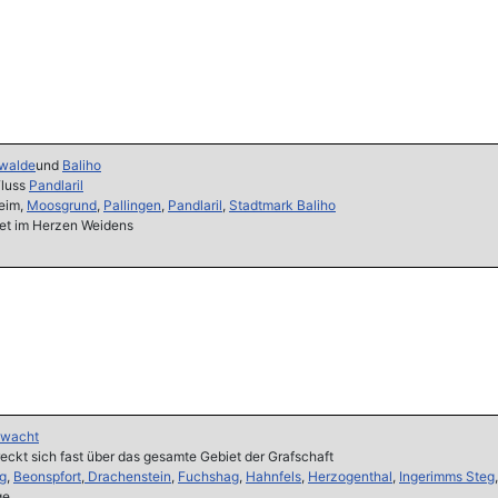
walde
und
Baliho
Fluss
Pandlaril
eim,
Moosgrund
,
Pallingen
,
Pandlaril
,
Stadtmark Baliho
et im Herzen Weidens
lwacht
eckt sich fast über das gesamte Gebiet der Grafschaft
ug
,
Beonspfort
,
Drachenstein
,
Fuchshag
,
Hahnfels
,
Herzogenthal
,
Ingerimms Steg
ge