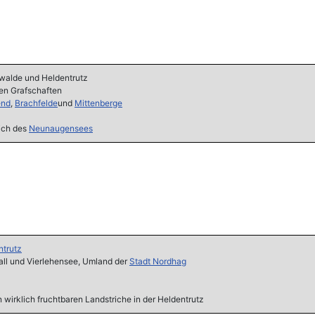
walde und Heldentrutz
den Grafschaften
end
,
Brachfelde
und
Mittenberge
ich des
Neunaugensees
ntrutz
ll und Vierlehensee, Umland der
Stadt Nordhag
 wirklich fruchtbaren Landstriche in der Heldentrutz