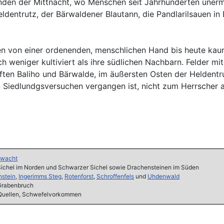
enden der Mittnacht, wo Menschen seit Jahrhunderten unerm
ldentrutz, der Bärwaldener Blautann, die Pandlarilsauen in 
denen von einer ordenenden, menschlichen Hand bis heute ka
ch weniger kultiviert als ihre südlichen Nachbarn. Felder m
aften Baliho und Bärwalde, im äußersten Osten der Heldentr
sten Siedlundgsversuchen vergangen ist, nicht zum Herrsch
lwacht
ichel im Norden und Schwarzer Sichel sowie Drachensteinen im Süden
stein
,
Ingerimms Steg
,
Rotenforst
,
Schroffenfels
und
Uhdenwald
Grabenbruch
 Quellen, Schwefelvorkommen