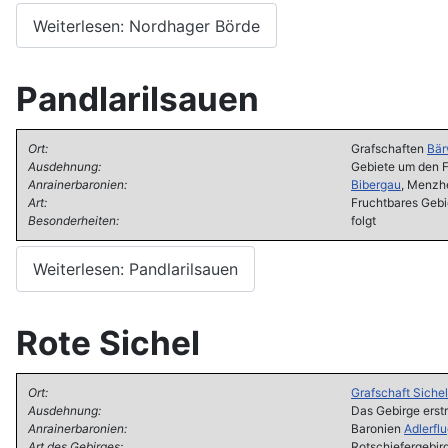
Weiterlesen: Nordhager Börde
Pandlarilsauen
Ort:
Grafschaften
Bär
Ausdehnung:
Gebiete um den 
Anrainerbaronien:
Bibergau
, Menzh
Art:
Fruchtbares Gebi
Besonderheiten:
folgt
Weiterlesen: Pandlarilsauen
Rote Sichel
Ort:
Grafschaft Siche
Ausdehnung:
Das Gebirge erstr
Anrainerbaronien:
Baronien
Adlerfl
Art des Gebirges:
Rotschiefergebir