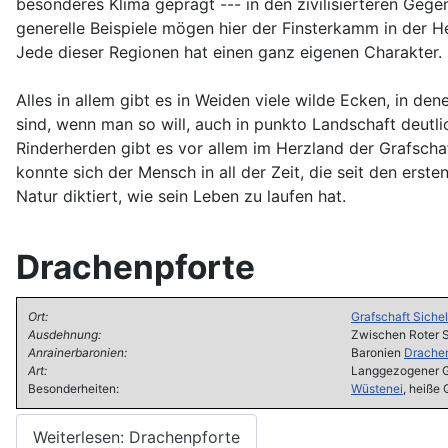
besonderes Klima geprägt --- in den zivilisierteren Geg
generelle Beispiele mögen hier der Finsterkamm in der He
Jede dieser Regionen hat einen ganz eigenen Charakter.
Alles in allem gibt es in Weiden viele wilde Ecken, in 
sind, wenn man so will, auch in punkto Landschaft deutli
Rinderherden gibt es vor allem im Herzland der Grafsch
konnte sich der Mensch in all der Zeit, die seit den er
Natur diktiert, wie sein Leben zu laufen hat.
Drachenpforte
Ort:
Grafschaft Siche
Ausdehnung:
Zwischen Roter S
Anrainerbaronien:
Baronien
Drachen
Art:
Langgezogener 
Besonderheiten:
Wüstenei
, heiße
Weiterlesen: Drachenpforte