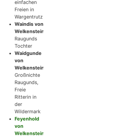
einfachen
Freien in
Wargentrutz
Waindis von
Welkenstein
Raugunds
Tochter
Waidgunde
von
Welkenstein
Großnichte
Raugunds,
Freie
Ritterin in
der
Wildermark
Feyenhold
von
Welkenstein