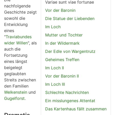
Variae sunt viae fortunae
nachfolgende
Vor der Baronin
Geschichte zeigt
sowohl die
Die Statue der Liebenden
Entwicklung
Im Loch
eines
Mutter und Tochter
"
Traviabundes
wider Willen
", als
In der Wildermark
auch die
Der Edle von Wargentrutz
Fortsetzung
Geheimes Treffen
eines längst
beigelegt
Im Loch II
geglaubten
Vor der Baronin II
Streits zwischen
Im Loch III
den Familien
Welkenstein
und
Schlechte Nachrichten
Gugelforst
.
Ein misslungenes Attentat
Das Kartenhaus fällt zusammen