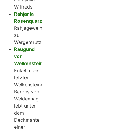
Wilfreds
Rahjania
Rosenquarz
Rahjageweihte
zu
Wargentrutz
Raugund
von
Welkenstein
Enkelin des
letzten
Welkensteiner
Barons von
Weidenhag,
lebt unter
dem
Deckmantel
einer