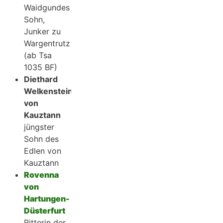
Waidgundes
Sohn,
Junker zu
Wargentrutz
(ab Tsa
1035 BF)
Diethard
Welkenstein
von
Kauztann
jüngster
Sohn des
Edlen von
Kauztann
Rovenna
von
Hartungen-
Düsterfurt
Ritterin der