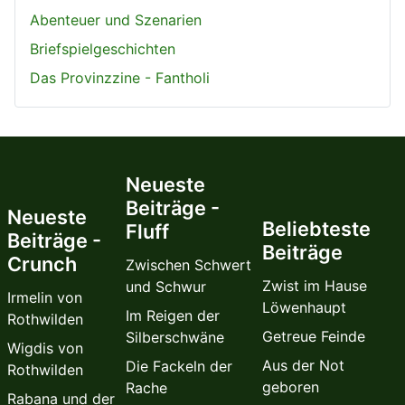
Abenteuer und Szenarien
Briefspielgeschichten
Das Provinzzine - Fantholi
Neueste
Beiträge -
Neueste
Beliebteste
Fluff
Beiträge -
Beiträge
Crunch
Zwischen Schwert
Zwist im Hause
und Schwur
Irmelin von
Löwenhaupt
Im Reigen der
Rothwilden
Getreue Feinde
Silberschwäne
Wigdis von
Aus der Not
Die Fackeln der
Rothwilden
geboren
Rache
Rabana und der