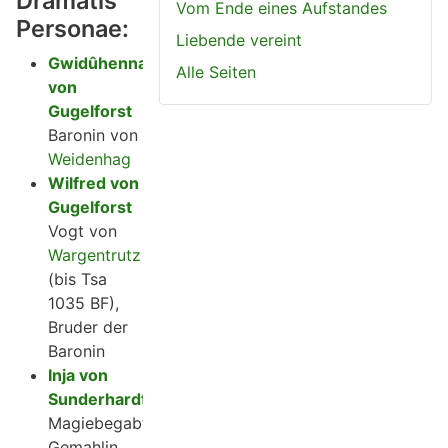
Dramatis
Vom Ende eines Aufstandes
Personae:
Liebende vereint
Gwidûhenna
Alle Seiten
von
Gugelforst
Baronin von
Weidenhag
Wilfred von
Gugelforst
Vogt von
Wargentrutz
(bis Tsa
1035 BF),
Bruder der
Baronin
Inja von
Sunderhardt
Magiebegabte
Gemahlin