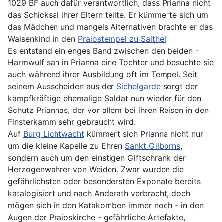
1029 BF auch dafür verantwortlich, dass Prianna nicht
das Schicksal ihrer Eltern teilte. Er kümmerte sich um
das Mädchen und mangels Alternativen brachte er das
Waisenkind in den
Praiostempel zu Salthel
.
Es entstand ein enges Band zwischen den beiden -
Harmwulf sah in Prianna eine Tochter und besuchte sie
auch während ihrer Ausbildung oft im Tempel. Seit
seinem Ausscheiden aus der
Sichelgarde
sorgt der
kampfkräftige ehemalige Soldat nun wieder für den
Schutz Priannas, der vor allem bei ihren Reisen in den
Finsterkamm sehr gebraucht wird.
Auf
Burg Lichtwacht
kümmert sich Prianna nicht nur
um die kleine Kapelle zu Ehren
Sankt Gilborns
,
sondern auch um den einstigen Giftschrank der
Herzogenwahrer von Weiden. Zwar wurden die
gefährlichsten oder besondersten Exponate bereits
katalogisiert und nach Anderath verbracht, doch
mögen sich in den Katakomben immer noch - in den
Augen der Praioskirche - gefährliche Artefakte,