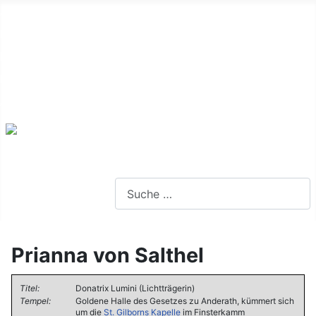
Alte Webseite
Links
Impressum
Datenschutz
Anmeldung
Webseite durchsuchen
Prianna von Salthel
Titel:
Donatrix Lumini (Lichtträgerin)
Tempel:
Goldene Halle des Gesetzes zu Anderath, kümmert sich
um die
St. Gilborns Kapelle
im Finsterkamm