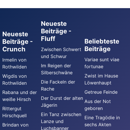
Neueste
Beiträge -
Neueste
Fluff
Beliebteste
Beiträge -
Beiträge
Crunch
Zwischen Schwert
und Schwur
Variae sunt viae
Irmelin von
Im Reigen der
fortunae
Rothwilden
Silberschwäne
Zwist im Hause
Wigdis von
Die Fackeln der
Löwenhaupt
Rothwilden
Rache
Getreue Feinde
Rabana und der
Der Durst der alten
weiße Hirsch
Aus der Not
Jägerin
geboren
Rittergut
Ein Tanz zwischen
Hirschquell
Eine Tragödie in
Lanze und
sechs Akten
Brindan von
Luchsbanner