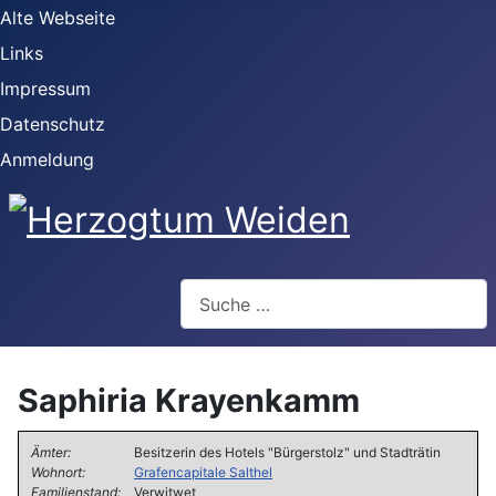
Alte Webseite
Links
Impressum
Datenschutz
Anmeldung
Webseite durchsuchen
Saphiria Krayenkamm
Ämter:
Besitzerin des Hotels "Bürgerstolz" und Stadträtin
Wohnort:
Grafencapitale Salthel
Familienstand:
Verwitwet