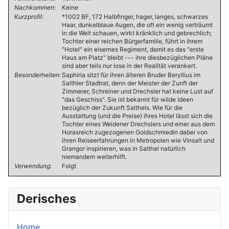
Nachkommen:
Keine
Kurzprofil:
*1002 BF, 172 Halbfinger, hager, langes, schwarzes
Haar, dunkelblaue Augen, die oft ein wenig verträumt
in die Welt schauen, wirkt kränklich und gebrechlich;
Tochter einer reichen Bürgerfamilie, führt in ihrem
"Hotel" ein eisernes Regiment, damit es das "erste
Haus am Platz" bleibt --- ihre diesbezüglichen Pläne
sind aber teils nur lose in der Realität verankert.
Besonderheiten:
Saphiria sitzt für ihren älteren Bruder Beryllius im
Salthler Stadtrat, denn der Meister der Zunft der
Zimmerer, Schreiner und Drechsler hat keine Lust auf
"das Geschiss". Sie ist bekannt für wilde Ideen
bezüglich der Zukunft Salthels. Wie für die
Ausstattung (und die Preise) ihres Hotel lässt sich die
Tochter eines Weidener Drechslers und einer aus dem
Horasreich zugezogenen Goldschmiedin dabei von
ihren Reiseerfahrungen in Metropolen wie Vinsalt und
Grangor inspirieren, was in Salthel natürlich
niemandem weiterhilft.
Verwendung:
Folgt
Derisches
Home