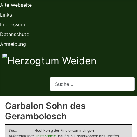
Alte Webseite
Links
Impressum
Datenschutz
Anmeldung
Webseite durchsuchen
Garbalon Sohn des
Gerambolosch
Titel:
Hochkönig der Finsterkammbingen
Aufenthaltsort:
Finsterkamm
, häufig in Finsterkoppen anzutreffen