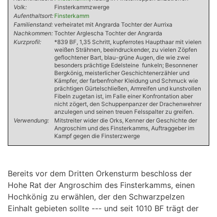
Volk:
Finsterkammzwerge
Aufenthaltsort:
Finsterkamm
Familienstand:
verheiratet mit Angrarda Tochter der Aurrixa
Nachkommen:
Tochter Arglescha Tochter der Angrarda
Kurzprofil:
*839 BF, 1,35 Schritt, kupferrotes Haupthaar mit vielen
weißen Strähnen, beeindruckender, zu vielen Zöpfen
geflochtener Bart, blau-grüne Augen, die wie zwei
besonders prächtige Edelsteine funkeln; Besonnener
Bergkönig, meisterlicher Geschichtenerzähler und
Kämpfer, der farbenfroher Kleidung und Schmuck wie
prächtigen Gürtelschließen, Armreifen und kunstvollen
Fibeln zugetan ist, im Falle einer Konfrontation aber
nicht zögert, den Schuppenpanzer der Drachenwehrer
anzulegen und seinen treuen Felsspalter zu greifen.
Verwendung:
Mitstreiter wider die Orks, Kenner der Geschichte der
Angroschim und des Finsterkamms, Auftraggeber im
Kampf gegen die Finsterzwerge
Bereits vor dem Dritten Orkensturm beschloss der
Hohe Rat der Angroschim des Finsterkamms, einen
Hochkönig zu erwählen, der den Schwarzpelzen
Einhalt gebieten sollte --- und seit 1010 BF trägt der