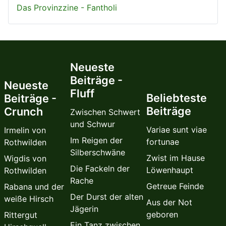
Das Provinzzine - Fantholi
Neueste
Beiträge -
Neueste
Fluff
Beliebteste
Beiträge -
Beiträge
Crunch
Zwischen Schwert
und Schwur
Variae sunt viae
Irmelin von
Im Reigen der
fortunae
Rothwilden
Silberschwäne
Zwist im Hause
Wigdis von
Die Fackeln der
Löwenhaupt
Rothwilden
Rache
Getreue Feinde
Rabana und der
Der Durst der alten
weiße Hirsch
Aus der Not
Jägerin
geboren
Rittergut
Ein Tanz zwischen