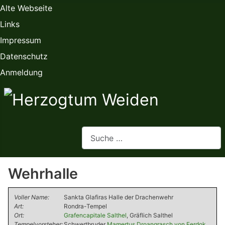
Alte Webseite
Links
Impressum
Datenschutz
Anmeldung
Webseite durchsuchen
Wehrhalle
Voller Name:
Sankta Glafiras Halle der Drachenwehr
Art:
Rondra-Tempel
Ort:
Grafencapitale Salthel
, Gräflich Salthel
Tempelvorsteher:
Schwertbruder
Mamertus Droangrasch von Ferdok