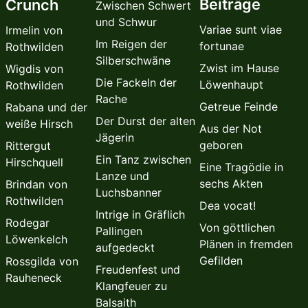
Beiträge
Crunch
Zwischen Schwert
und Schwur
Variae sunt viae
Irmelin von
Im Reigen der
fortunae
Rothwilden
Silberschwäne
Zwist im Hause
Wigdis von
Die Fackeln der
Löwenhaupt
Rothwilden
Rache
Getreue Feinde
Rabana und der
Der Durst der alten
weiße Hirsch
Aus der Not
Jägerin
geboren
Rittergut
Ein Tanz zwischen
Hirschquell
Eine Tragödie in
Lanze und
sechs Akten
Brindan von
Luchsbanner
Rothwilden
Dea vocat!
Intrige in Gräflich
Rodegar
Von göttlichen
Pallingen
Löwenkelch
Plänen in fremden
aufgedeckt
Gefilden
Rossgilda von
Freudenfest und
Rauheneck
Klangfeuer zu
Balsaith