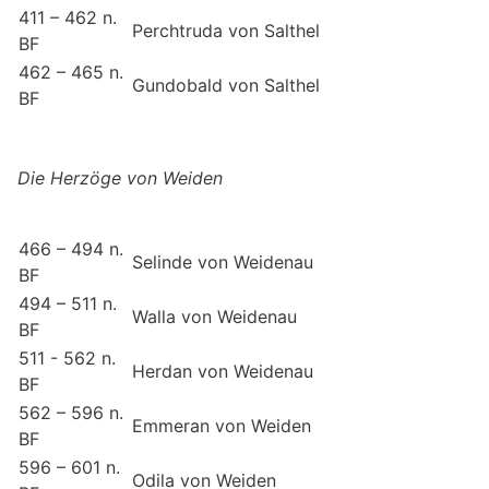
411 – 462 n.
Perchtruda von Salthel
BF
462 – 465 n.
Gundobald von Salthel
BF
Die Herzöge von Weiden
466 – 494 n.
Selinde von Weidenau
BF
494 – 511 n.
Walla von Weidenau
BF
511 - 562 n.
Herdan von Weidenau
BF
562 – 596 n.
Emmeran von Weiden
BF
596 – 601 n.
Odila von Weiden