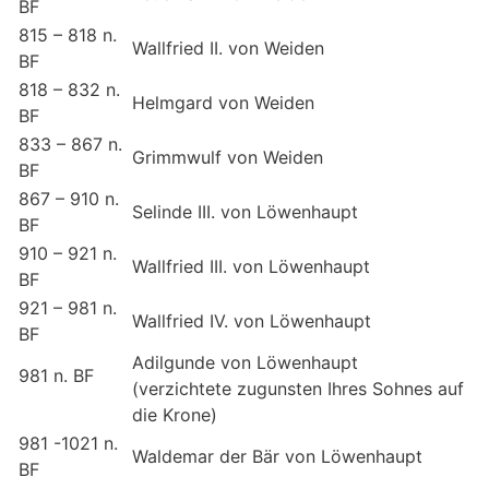
BF
815 – 818 n.
Wallfried II. von Weiden
BF
818 – 832 n.
Helmgard von Weiden
BF
833 – 867 n.
Grimmwulf von Weiden
BF
867 – 910 n.
Selinde III. von Löwenhaupt
BF
910 – 921 n.
Wallfried III. von Löwenhaupt
BF
921 – 981 n.
Wallfried IV. von Löwenhaupt
BF
Adilgunde von Löwenhaupt
981 n. BF
(verzichtete zugunsten Ihres Sohnes auf
die Krone)
981 -1021 n.
Waldemar der Bär von Löwenhaupt
BF