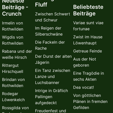
Neueste
Fluff
Beliebteste
Beiträge -
Beiträge
Crunch
Zwischen Schwert
und Schwur
Variae sunt viae
Irmelin von
Im Reigen der
fortunae
Rothwilden
Silberschwäne
Zwist im Hause
Wigdis von
Die Fackeln der
Löwenhaupt
Rothwilden
Rache
Getreue Feinde
Rabana und der
Der Durst der alten
weiße Hirsch
Aus der Not
Jägerin
geboren
Rittergut
Ein Tanz zwischen
Hirschquell
Eine Tragödie in
Lanze und
sechs Akten
Brindan von
Luchsbanner
Rothwilden
Dea vocat!
Intrige in Gräflich
Rodegar
Von göttlichen
Pallingen
Löwenkelch
Plänen in fremden
aufgedeckt
Gefilden
Rossgilda von
Freudenfest und