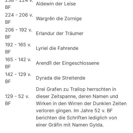
238 - 224 v.
Aldewin der Leise
BF
224 - 206 v.
Wargrên die Zornige
BF
206 - 192 v.
Erlandur der Träumer
BF
192 - 165 v.
Lyriel die Fahrende
BF
165 - 142 v.
Arendîl der Eingeschlossene
BF
142 - 129 v.
Dyrada die Streitende
BF
Drei Grafen zu Trallop herrschten in
129 - 52 v.
dieser Zeitspanne, deren Namen und
BF
Wirken in den Wirren der Dunklen Zeiten
verloren gingen. Im Jahre 52 v. BF
berichten die Schriften lediglich von
einer Gräfin mit Namen Gylda.