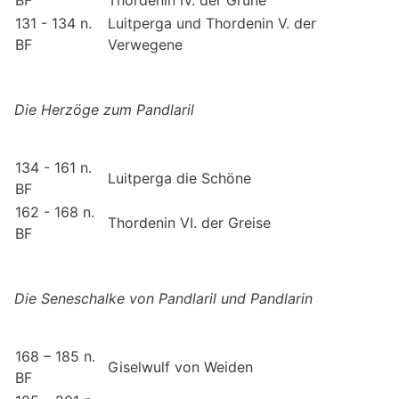
BF
Thordenin IV. der Grüne
131 - 134 n.
Luitperga und Thordenin V. der
BF
Verwegene
Die Herzöge zum Pandlaril
134 - 161 n.
Luitperga die Schöne
BF
162 - 168 n.
Thordenin VI. der Greise
BF
Die Seneschalke von Pandlaril und Pandlarin
168 – 185 n.
Giselwulf von Weiden
BF