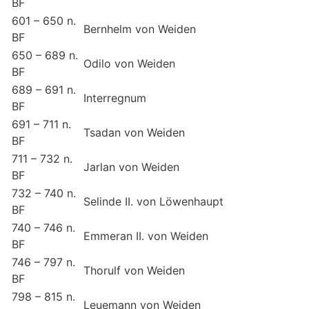
BF
601 – 650 n.
Bernhelm von Weiden
BF
650 – 689 n.
Odilo von Weiden
BF
689 – 691 n.
Interregnum
BF
691 – 711 n.
Tsadan von Weiden
BF
711 – 732 n.
Jarlan von Weiden
BF
732 – 740 n.
Selinde II. von Löwenhaupt
BF
740 – 746 n.
Emmeran II. von Weiden
BF
746 – 797 n.
Thorulf von Weiden
BF
798 – 815 n.
Leuemann von Weiden