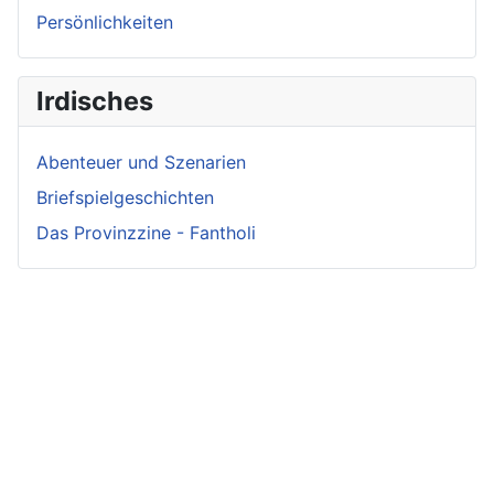
Persönlichkeiten
Irdisches
Abenteuer und Szenarien
Briefspielgeschichten
Das Provinzzine - Fantholi
Neueste
Beiträge -
Neueste
Fluff
Beliebteste
Beiträge -
Beiträge
Crunch
Zwischen Schwert
und Schwur