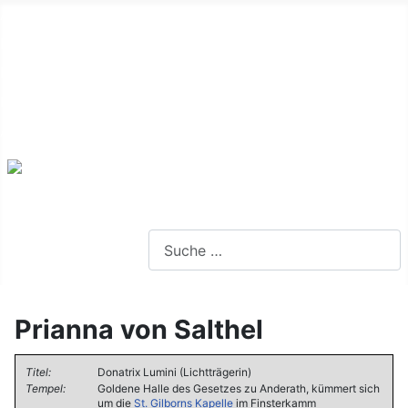
Alte Webseite
Links
Impressum
Datenschutz
Anmeldung
Webseite durchsuchen
Prianna von Salthel
Titel:
Donatrix Lumini (Lichtträgerin)
Tempel:
Goldene Halle des Gesetzes zu Anderath, kümmert sich
um die
St. Gilborns Kapelle
im Finsterkamm