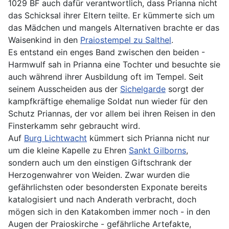
1029 BF auch dafür verantwortlich, dass Prianna nicht
das Schicksal ihrer Eltern teilte. Er kümmerte sich um
das Mädchen und mangels Alternativen brachte er das
Waisenkind in den
Praiostempel zu Salthel
.
Es entstand ein enges Band zwischen den beiden -
Harmwulf sah in Prianna eine Tochter und besuchte sie
auch während ihrer Ausbildung oft im Tempel. Seit
seinem Ausscheiden aus der
Sichelgarde
sorgt der
kampfkräftige ehemalige Soldat nun wieder für den
Schutz Priannas, der vor allem bei ihren Reisen in den
Finsterkamm sehr gebraucht wird.
Auf
Burg Lichtwacht
kümmert sich Prianna nicht nur
um die kleine Kapelle zu Ehren
Sankt Gilborns
,
sondern auch um den einstigen Giftschrank der
Herzogenwahrer von Weiden. Zwar wurden die
gefährlichsten oder besondersten Exponate bereits
katalogisiert und nach Anderath verbracht, doch
mögen sich in den Katakomben immer noch - in den
Augen der Praioskirche - gefährliche Artefakte,