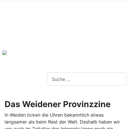
Alte Webseite
Links
Impressum
Datenschutz
Anmeldung
Webseite durchsuchen
Das Weidener Provinzzine
In Weiden ticken die Uhren bekanntlich etwas
langsamer als beim Rest der Welt. Deshalb haben wir
uns auch im Zeitalter des Internets lange noch ein