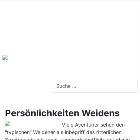
Alte Webseite
Links
Impressum
Datenschutz
Anmeldung
Webseite durchsuchen
Persönlichkeiten Weidens
Viele Aventurier sehen den
"typischen" Weidener als Inbegriff des ritterlichen
Streiters: ehrlich, loyal, kameradschaftlich, geradlinig,