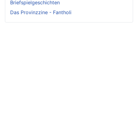
Briefspielgeschichten
Das Provinzzine - Fantholi
Neueste
Beiträge -
Neueste
Fluff
Beliebteste
Beiträge -
Beiträge
Crunch
Zwischen Schwert
und Schwur
Variae sunt viae
Irmelin von
Im Reigen der
fortunae
Rothwilden
Silberschwäne
Zwist im Hause
Wigdis von
Die Fackeln der
Löwenhaupt
Rothwilden
Rache
Getreue Feinde
Rabana und der
Der Durst der alten
weiße Hirsch
Aus der Not
Jägerin