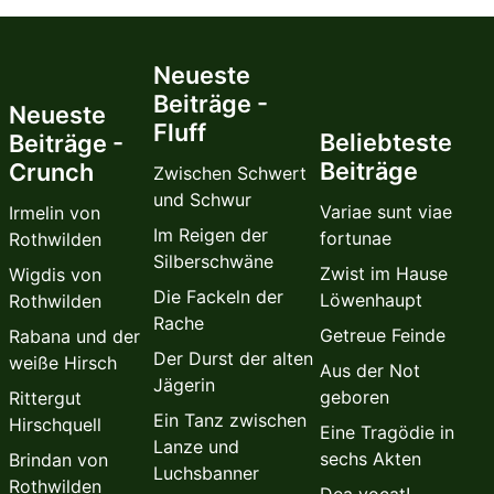
Neueste
Beiträge -
Neueste
Fluff
Beliebteste
Beiträge -
Beiträge
Crunch
Zwischen Schwert
und Schwur
Variae sunt viae
Irmelin von
Im Reigen der
fortunae
Rothwilden
Silberschwäne
Zwist im Hause
Wigdis von
Die Fackeln der
Löwenhaupt
Rothwilden
Rache
Getreue Feinde
Rabana und der
Der Durst der alten
weiße Hirsch
Aus der Not
Jägerin
geboren
Rittergut
Ein Tanz zwischen
Hirschquell
Eine Tragödie in
Lanze und
sechs Akten
Brindan von
Luchsbanner
Rothwilden