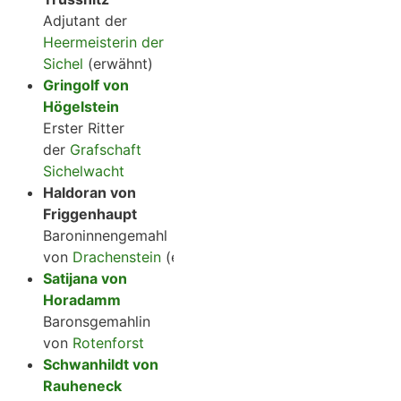
Adjutant der
Heermeisterin der
Sichel
(erwähnt)
Gringolf von
Högelstein
Erster Ritter
der
Grafschaft
Sichelwacht
Haldoran von
Friggenhaupt
Baroninnengemahl
von
Drachenstein
(erwähnt)
Satijana von
Horadamm
Baronsgemahlin
von
Rotenforst
Schwanhildt von
Rauheneck