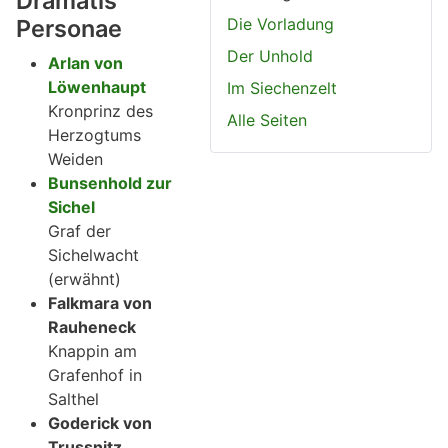
Dramatis
Personae
Die Vorladung
Der Unhold
Arlan von
Löwenhaupt
Im Siechenzelt
Kronprinz des
Alle Seiten
Herzogtums
Weiden
Bunsenhold zur
Sichel
Graf der
Sichelwacht
(erwähnt)
Falkmara von
Rauheneck
Knappin am
Grafenhof in
Salthel
Goderick von
Trussnitz